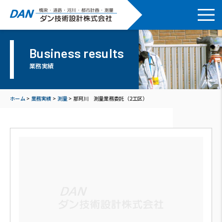
Business results
業務実績
ホーム
>
業務実績
>
測量
>
那珂川 測量業務委託（2工区）