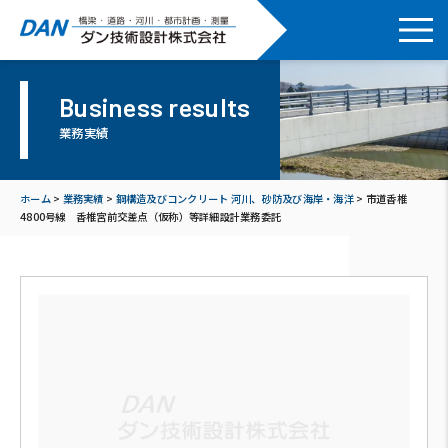
Business results
業務実績
ホーム
>
業務実績
>
鋼構造及びコンクリート 河川、砂防及び海岸・海洋
>
市道香椎
4800号線 香椎宮前交差点（仮称）等詳細設計業務委託